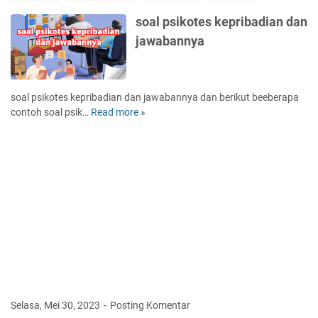
i
p
soal psikotes kepribadian dan
n
jawabannya
o
t
e
r
soal psikotes kepribadian dan jawabannya dan berikut beeberapa
a
contoh soal psik…
Read more »
s
p
o
i
a
d
l
i
p
r
s
i
i
s
k
e
o
n
t
d
e
i
s
r
k
i
Selasa, Mei 30, 2023
Posting Komentar
e
s