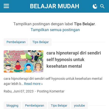
BELAJAR MUDAH
Tampilkan postingan dengan label
Tips Belajar
.
Tampilkan semua postingan
Pembelajaran
Tips Belajar
cara hipnoterapi diri sendiri
self hypnosis untuk
kesehatan mental
cara hipnoterapi diri sendiri self hypnosis untuk kesehatan mental
agar lebih b…
Read more »
c
a
Rabu, Juni 07, 2023
Posting Komentar
r
a
h
blogging
Pembelajaran
Tips Belajar
youtube