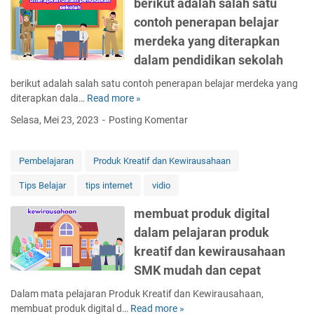
berikut adalah salah satu
s
n
contoh penerapan belajar
u
a
m
merdeka yang diterapkan
c
b
a
dalam pendidikan sekolah
e
r
r
berikut adalah salah satu contoh penerapan belajar merdeka yang
a
b
diterapkan dala…
Read more »
b
p
e
e
e
Selasa, Mei 23, 2023
Posting Komentar
r
r
n
b
i
e
a
k
r
Pembelajaran
Produk Kreatif dan Kewirausahaan
g
u
a
i
Tips Belajar
tips internet
vidio
t
p
p
a
a
membuat produk digital
r
d
n
a
dalam pelajaran produk
a
h
k
l
y
kreatif dan kewirausahaan
t
a
p
SMK mudah dan cepat
i
h
n
k
s
o
Dalam mata pelajaran Produk Kreatif dan Kewirausahaan,
b
a
t
membuat produk digital d…
Read more »
m