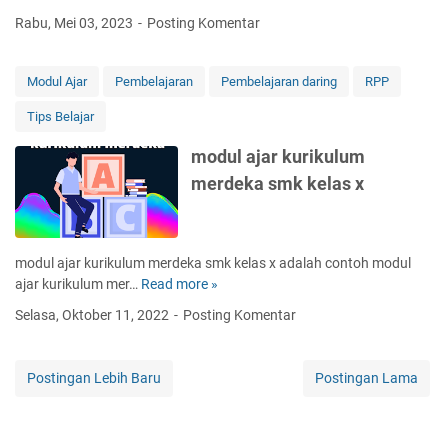
a
l
e
e
Rabu, Mei 03, 2023
Posting Komentar
i
a
a
m
k
h
c
b
s
h
u
Modul Ajar
Pembelajaran
Pembelajaran daring
RPP
a
i
a
t
Tips Belajar
n
t
u
g
p
modul ajar kurikulum
c
d
r
o
a
merdeka smk kelas x
o
n
l
d
t
a
u
o
m
k
h
modul ajar kurikulum merdeka smk kelas x adalah contoh modul
p
d
p
ajar kurikulum mer…
Read more »
r
m
i
e
o
o
g
Selasa, Oktober 11, 2022
Posting Komentar
n
s
d
i
e
e
u
t
r
s
l
a
Postingan Lebih Baru
Postingan Lama
a
p
a
l
p
e
j
d
a
m
a
a