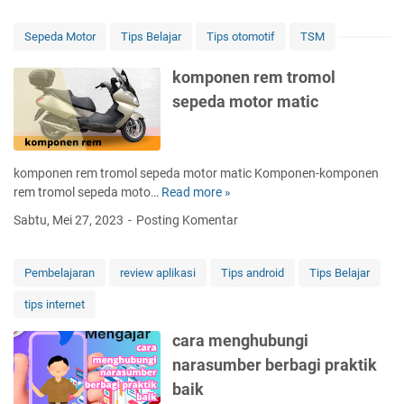
p
e
r
l
Sepeda Motor
Tips Belajar
Tips otomotif
TSM
i
f
b
h
komponen rem tromol
a
y
sepeda motor matic
d
p
i
n
a
o
n
s
komponen rem tromol sepeda motor matic Komponen-komponen
d
i
rem tromol sepeda moto…
Read more »
k
a
s
o
n
Sabtu, Mei 27, 2023
Posting Komentar
u
m
j
n
p
a
t
o
w
Pembelajaran
review aplikasi
Tips android
Tips Belajar
u
n
a
k
tips internet
e
b
k
n
a
e
cara menghubungi
r
n
s
narasumber berbagi praktik
e
n
e
m
y
baik
h
t
a