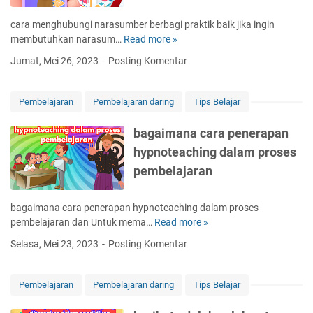
a
r
t
cara menghubungi narasumber berbagi praktik baik jika ingin
o
a
membutuhkan narasum…
Read more »
c
m
n
a
o
Jumat, Mei 26, 2023
Posting Komentar
m
r
l
e
a
s
n
m
e
Pembelajaran
Pembelajaran daring
Tips Belajar
t
e
p
a
n
e
bagaimana cara penerapan
l
g
d
hypnoteaching dalam proses
h
a
pembelajaran
u
m
b
o
u
t
bagaimana cara penerapan hypnoteaching dalam proses
n
o
pembelajaran dan Untuk mema…
Read more »
b
g
r
a
Selasa, Mei 23, 2023
Posting Komentar
i
m
g
n
a
a
a
t
i
Pembelajaran
Pembelajaran daring
Tips Belajar
r
i
m
a
c
a