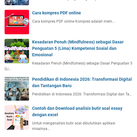
n
K
s
m
Cara kompres PDF online
e
u
Cara kompres PDF online Kompres adalah mem…
k
d
o
a
l
h
a
Kesadaran Penuh (Mindfulness) sebagai Dasar
d
h
Penguatan 5 (Lima) Kompetensi Sosial dan
a
Emosional
n
c
Kesadaran Penuh (Mindfulness) sebagai Dasar Penguatan 5
e
(Li…
p
Pendidikan di Indonesia 2026: Transformasi Digital
a
dan Tantangan Baru
t
Pendidikan di Indonesia 2026: Transformasi Digital dan Ta…
Contoh dan Download analisis butir soal essay
dengan excel
Untuk menganalisis butir soal dibutuhkan aplikasi
misalnya…