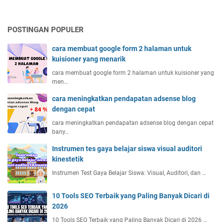
a
e
l
t
r
a
i
a
POSTINGAN POPULER
s
f
p
x
d
cara membuat google form 2 halaman untuk
k
a
kuisioner yang menarik
a
n
n
cara membuat google form 2 halaman untuk kuisioner yang
k
d
men…
e
a
w
cara meningkatkan pendapatan adsense blog
l
i
dengan cepat
a
r
m
cara meningkatkan pendapatan adsense blog dengan cepat
a
bany…
p
u
e
s
Instrumen tes gaya belajar siswa visual auditori
n
a
kinestetik
d
h
Instrumen Test Gaya Belajar Siswa: Visual, Auditori, dan …
i
a
d
a
i
10 Tools SEO Terbaik yang Paling Banyak Dicari di
n
k
2026
S
a
M
10 Tools SEO Terbaik yang Paling Banyak Dicari di 2026 …