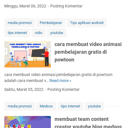
o
B
t
e
Minggu, Maret 06, 2022
Posting Komentar
d
e
r
r
u
r
o
i
k
s
n
k
media promosi
Pembelajaran
Tips aplikasi android
o
a
i
u
n
m
k
tips internet
vidio
youtube
t
l
a
y
c
i
cara membuat video animasi
R
a
o
n
u
n
pembelajaran gratis di
n
e
m
g
t
powtoon
d
a
m
o
i
h
e
h
w
w
n
cara membuat video animasi pembelajaran gratis di powtoon
m
h
e
a
adalah cara membuat v…
Read more »
c
e
a
b
r
a
d
Sabtu, Maret 05, 2022
Posting Komentar
t
i
r
i
s
k
a
a
a
d
m
p
media promosi
Medsos
tips internet
youtube
p
a
e
r
p
n
m
o
membuat team content
b
s
b
m
creator youtube blog medsos
u