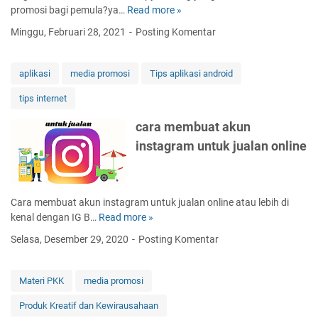
l
promosi bagi pemula?ya…
Read more »
c
a
s
l
o
t
o
Minggu, Februari 28, 2021
Posting Komentar
i
n
i
s
n
t
s
g
o
m
aplikasi
media promosi
Tips aplikasi android
d
h
u
a
tips internet
t
d
n
e
a
h
cara membuat akun
k
h
a
instagram untuk jualan online
s
d
r
c
a
d
o
n
s
p
c
e
Cara membuat akun instagram untuk jualan online atau lebih di
y
e
l
kenal dengan IG B…
Read more »
c
w
p
l
a
r
a
Selasa, Desember 29, 2020
Posting Komentar
i
r
i
t
n
a
t
g
m
i
Materi PKK
media promosi
d
e
n
i
Produk Kreatif dan Kewirausahaan
m
g
d