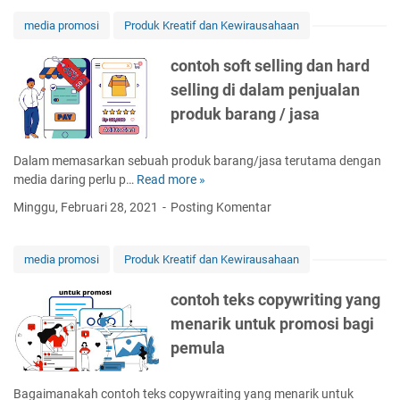
r
t
j
r
a
c
media promosi
Produk Kreatif dan Kewirausahaan
a
k
m
r
r
e
e
e
contoh soft selling dan hard
a
t
m
a
selling di dalam penjualan
n
p
b
t
g
l
produk barang / jasa
u
o
r
a
a
r
a
c
t
y
Dalam memasarkan sebuah produk barang/jasa terutama dengan
t
e
l
o
media daring perlu p…
Read more »
c
i
a
a
u
o
s
d
Minggu, Februari 28, 2021
Posting Komentar
n
t
n
d
a
d
u
t
i
l
i
b
o
p
media promosi
Produk Kreatif dan Kewirausahaan
a
n
e
h
o
h
g
b
s
w
contoh teks copywriting yang
p
l
o
t
menarik untuk promosi bagi
a
o
f
o
g
g
pemula
t
o
e
m
s
n
g
e
e
Bagaimanakah contoh teks copywraiting yang menarik untuk
r
d