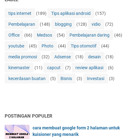
k
s
r
m
j
i
a
o
u
tips internet
(189)
Tips aplikasi android
(157)
b
n
s
a
a
g
Pembelajaran
(148)
blogging
(128)
vidio
(72)
i
l
g
/
p
a
i
Office
(66)
Medsos
(54)
Pembelajaran daring
(46)
j
e
n
p
a
n
o
youtube
(45)
Photo
(44)
Tips otomotif
(44)
e
s
j
n
m
a
media promosi
(32)
Adsense
(18)
desain
(18)
u
l
u
a
i
l
kinemaster
(11)
capcut
(7)
review aplikasi
(6)
l
n
a
a
e
kecerdasan buatan
(5)
Bisnis
(3)
Investasi
(3)
n
p
r
o
d
POSTINGAN POPULER
u
k
cara membuat google form 2 halaman untuk
d
kuisioner yang menarik
e