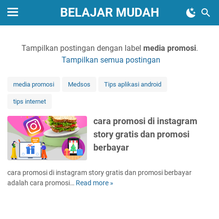
BELAJAR MUDAH
Tampilkan postingan dengan label
media promosi
.
Tampilkan semua postingan
media promosi
Medsos
Tips aplikasi android
tips internet
cara promosi di instagram
story gratis dan promosi
berbayar
cara promosi di instagram story gratis dan promosi berbayar
adalah cara promosi…
Read more »
c
a
r
a