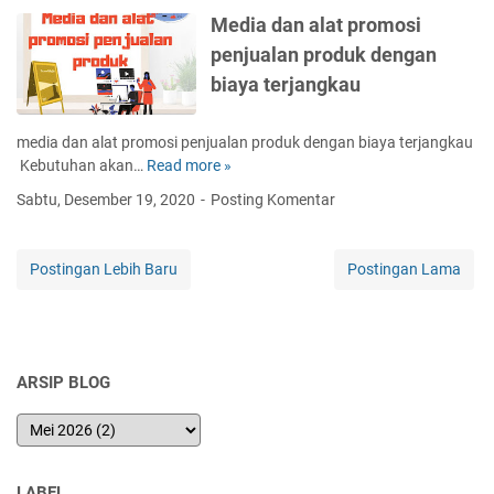
b
y
Media dan alat promosi
a
u
a
l
penjualan produk dengan
a
n
a
t
g
biaya terjangkau
m
a
m
p
k
e
e
media dan alat promosi penjualan produk dengan biaya terjangkau
u
n
n
Kebutuhan akan…
Read more »
M
n
a
j
e
i
r
Sabtu, Desember 19, 2020
Posting Komentar
u
d
n
i
a
i
s
k
l
a
t
u
Postingan Lebih Baru
Postingan Lama
a
d
a
n
n
a
g
t
p
n
r
u
r
a
a
k
o
l
m
p
ARSIP BLOG
d
a
u
r
u
t
n
o
k
p
t
m
b
r
u
o
a
LABEL
o