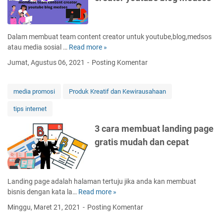
i
u
o
s
m
a
s
i
p
t
i
n
e
v
o
Dalam membuat team content creator untuk youtube,blog,medsos
e
l
i
n
atau media sosial …
Read more »
m
s
d
l
e
s
Jumat, Agustus 06, 2021
Posting Komentar
e
i
m
g
o
n
b
r
a
e
u
a
media promosi
Produk Kreatif dan Kewirausahaan
n
d
a
t
i
a
tips internet
t
i
m
l
t
s
a
3 cara membuat landing page
a
e
2
s
m
gratis mudah dan cepat
a
0
i
b
m
2
p
e
c
2
e
n
o
m
t
Landing page adalah halaman tertuju jika anda kan membuat
n
b
u
bisnis dengan kata la…
Read more »
3
t
e
k
c
e
Minggu, Maret 21, 2021
Posting Komentar
l
m
a
n
a
a