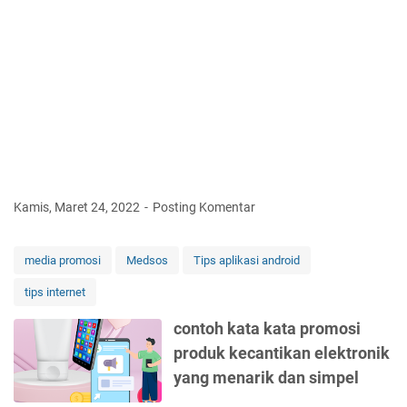
p
r
o
m
o
s
i
d
i
i
n
Kamis, Maret 24, 2022
Posting Komentar
s
t
a
media promosi
Medsos
Tips aplikasi android
g
tips internet
r
a
contoh kata kata promosi
m
produk kecantikan elektronik
s
t
yang menarik dan simpel
o