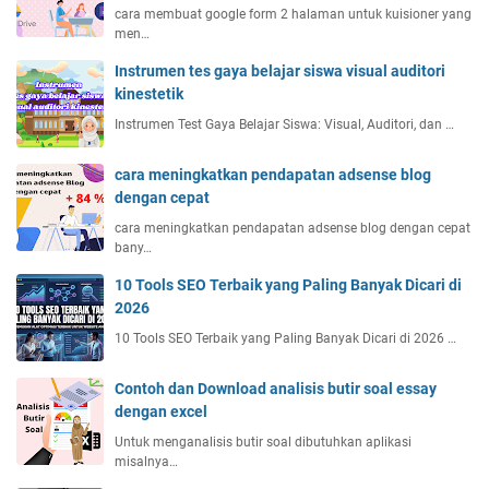
n
cara membuat google form 2 halaman untuk kuisioner yang
men…
g
a
Instrumen tes gaya belajar siswa visual auditori
n
kinestetik
b
Instrumen Test Gaya Belajar Siswa: Visual, Auditori, dan …
i
a
y
cara meningkatkan pendapatan adsense blog
a
dengan cepat
t
cara meningkatkan pendapatan adsense blog dengan cepat
e
bany…
r
10 Tools SEO Terbaik yang Paling Banyak Dicari di
j
2026
a
n
10 Tools SEO Terbaik yang Paling Banyak Dicari di 2026 …
g
k
Contoh dan Download analisis butir soal essay
a
dengan excel
u
Untuk menganalisis butir soal dibutuhkan aplikasi
misalnya…