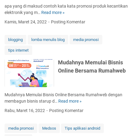
r
apa yang di maksud contoh kata kata promosi produk kecantikan
y
elektronik yang m…
Read more »
c
g
o
r
Kamis, Maret 24, 2022
Posting Komentar
n
a
t
t
o
blogging
lomba menulis blog
media promosi
i
h
s
tips internet
k
d
a
a
Mudahnya Memulai Bisnis
t
n
Online Bersama Rumahweb
a
p
k
r
a
o
t
m
Mudahnya Memulai Bisnis Online Bersama Rumahweb dengan
a
o
membagun bisnis starup d…
Read more »
M
p
s
u
r
i
Rabu, Maret 16, 2022
Posting Komentar
d
o
b
a
m
e
h
o
media promosi
Medsos
Tips aplikasi android
r
n
s
b