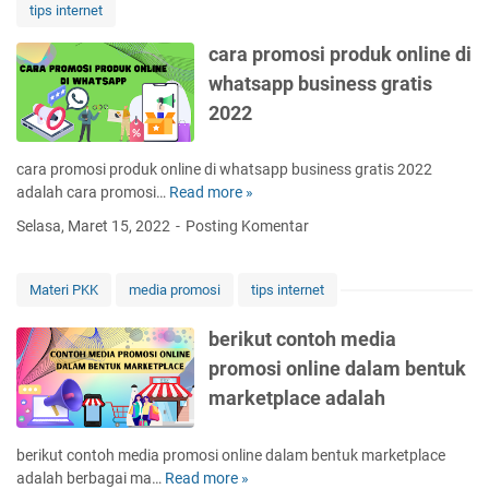
tips internet
y
i
a
a
p
y
cara promosi produk online di
M
r
a
whatsapp business gratis
e
o
r
m
d
2022
u
u
l
k
cara promosi produk online di whatsapp business gratis 2022
a
k
adalah cara promosi…
Read more »
c
i
e
a
B
c
Selasa, Maret 15, 2022
Posting Komentar
r
i
a
a
s
n
p
n
Materi PKK
media promosi
tips internet
t
r
i
i
o
s
berikut contoh media
k
m
O
a
promosi online dalam bentuk
o
n
n
marketplace adalah
s
l
e
i
i
l
p
n
e
berikut contoh media promosi online dalam bentuk marketplace
r
e
k
adalah berbagai ma…
Read more »
b