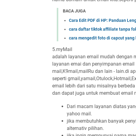
BACA JUGA
Cara Edit PDF di HP: Panduan Le
cara daftar tiktok affiliate tanpa f
cara mengedit foto di capcut yang l
5.myMail
adalah layanan email mudah dengan 
layanan emai dan penyimpanan email m
mail,K9mail,mailRu dan lain - lain.di
seperti gmail,yamail,Otulock,Hotmail
email lebih dari satu misalnya berbed
dan dapat juga untuk membuat email
Dari macam layanan diatas yang
yahoo mail.
jika membutuhkan banyak penyi
alternativ pilihan.
jika ingin mempunyai nama ma