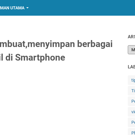
MAN UTAMA
AR
embuat,menyimpan berbagai
l di Smartphone
LA
ti
T
P
vi
P
P