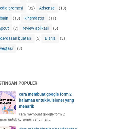
edia promosi
(32)
Adsense
(18)
esain
(18)
kinemaster
(11)
apcut
(7)
review aplikasi
(6)
ecerdasan buatan
(5)
Bisnis
(3)
nvestasi
(3)
STINGAN POPULER
cara membuat google form 2
halaman untuk kuisioner yang
menarik
cara membuat google form 2
aman untuk kuisioner yang men…