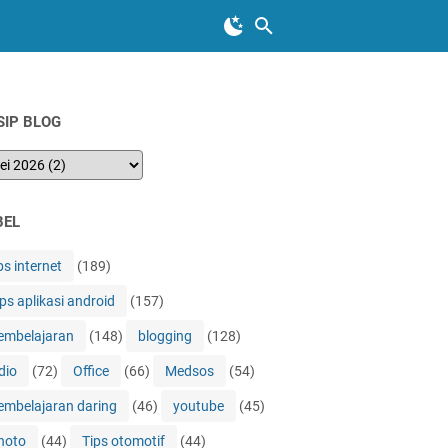
SIP BLOG
BEL
ps internet
(189)
ips aplikasi android
(157)
embelajaran
(148)
blogging
(128)
dio
(72)
Office
(66)
Medsos
(54)
embelajaran daring
(46)
youtube
(45)
hoto
(44)
Tips otomotif
(44)