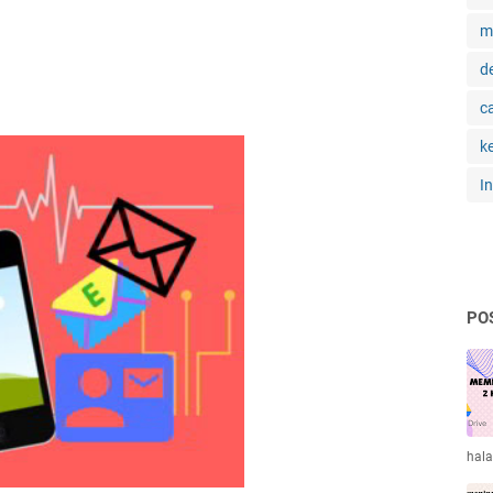
m
d
c
k
I
PO
hal