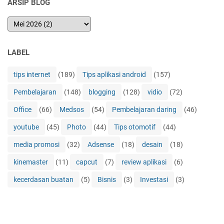
ARSIP BLOG
LABEL
tips internet
(189)
Tips aplikasi android
(157)
Pembelajaran
(148)
blogging
(128)
vidio
(72)
Office
(66)
Medsos
(54)
Pembelajaran daring
(46)
youtube
(45)
Photo
(44)
Tips otomotif
(44)
media promosi
(32)
Adsense
(18)
desain
(18)
kinemaster
(11)
capcut
(7)
review aplikasi
(6)
kecerdasan buatan
(5)
Bisnis
(3)
Investasi
(3)