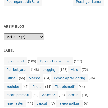
Postingan Lebih Baru
Postingan Lama
ARSIP BLOG
LABEL
tips internet
(189)
Tips aplikasi android
(157)
Pembelajaran
(148)
blogging
(128)
vidio
(72)
Office
(66)
Medsos
(54)
Pembelajaran daring
(46)
youtube
(45)
Photo
(44)
Tips otomotif
(44)
media promosi
(32)
Adsense
(18)
desain
(18)
kinemaster
(11)
capcut
(7)
review aplikasi
(6)