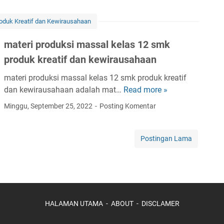
n
d
w
i
m
i
i
oduk Kreatif dan Kewirausahaan
h
o
g
r
a
d
i
materi produksi massal kelas 12 smk
a
n
a
t
u
produk kreatif dan kewirausahaan
s
l
a
s
o
k
l
materi produksi massal kelas 12 smk produk kreatif
a
a
e
d
dan kewirausahaan adalah mat…
Read more »
m
h
l
c
a
a
a
Minggu, September 25, 2022
Posting Komentar
o
i
l
t
a
n
l
a
e
n
l
l
m
r
Postingan Lama
s
i
a
p
i
m
n
y
e
p
k
e
a
l
r
s
p
k
a
o
e
r
u
j
d
r
o
HALAMAN UTAMA
ABOUT
DISCLAMER
n
a
u
t
d
t
r
k
a