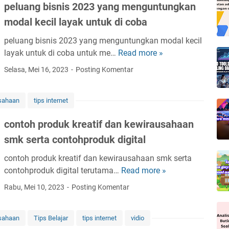
r
peluang bisnis 2023 yang menguntungkan
o
m
d
d
modal kecil layak untuk di coba
b
u
u
u
s
peluang bisnis 2023 yang menguntungkan modal kecil
k
a
p
layak untuk di coba untuk me…
Read more »
p
k
t
a
e
r
Selasa, Mei 16, 2023
Posting Komentar
d
c
l
e
e
k
u
a
s
i
usahaan
tips internet
a
t
a
n
n
i
i
contoh produk kreatif dan kewirausahaan
g
g
f
n
p
smk serta contohproduk digital
b
d
k
d
i
a
e
contoh produk kreatif dan kewirausahaan smk serta
f
s
n
m
contohproduk digital terutama…
Read more »
c
f
n
k
a
o
r
Rabu, Mei 10, 2023
Posting Komentar
i
e
s
n
e
s
w
a
t
e
2
i
n
usahaan
Tips Belajar
tips internet
vidio
o
d
0
r