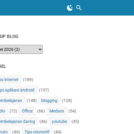
SIP BLOG
BEL
ps internet
(189)
ips aplikasi android
(157)
embelajaran
(148)
blogging
(128)
dio
(72)
Office
(66)
Medsos
(54)
embelajaran daring
(46)
youtube
(45)
hoto
(44)
Tips otomotif
(44)