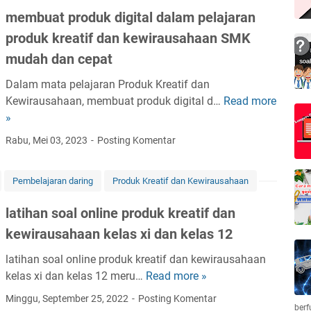
p
h
o
2
membuat produk digital dalam pelajaran
a
r
p
w
3
u
o
produk kreatif dan kewirausahaan SMK
r
n
y
s
d
o
mudah dan cepat
l
a
a
u
d
o
n
h
Dalam mata pelajaran Produk Kreatif dan
k
u
a
g
a
Kewirausahaan, membuat produk digital d…
Read more
d
m
k
d
m
a
»
i
e
k
e
n
c
m
r
Rabu, Mei 03, 2023
Posting Komentar
n
k
a
b
e
g
e
n
u
a
u
Pembelajaran daring
Produk Kreatif dan Kewirausahaan
l
v
a
t
n
a
a
t
i
latihan soal online produk kreatif dan
t
s
p
f
u
kewirausahaan kelas xi dan kelas 12
1
r
d
n
2
o
a
latihan soal online produk kreatif dan kewirausahaan
g
s
d
n
kelas xi dan kelas 12 meru…
Read more »
l
k
m
u
k
a
a
k
Minggu, September 25, 2022
Posting Komentar
k
e
berf
t