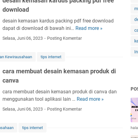
desain kemasan kardus packing pdf free
g
download
m
i
p
d
desain kemasan kardus packing pdf free download
e
dapat di download di bawah ini…
Read more »
d
c
m
e
Selasa, Juni 06, 2023
Posting Komentar
a
k
s
s
a
I
a
dan Kewirausahaan
tips internet
i
r
n
a
cara membuat desain kemasan produk di
k
n
canva
e
p
m
PO
r
cara membuat desain kemasan produk di canva dan
a
o
menggunakan tool aplikasi lain …
Read more »
c
s
d
a
Selasa, Juni 06, 2023
Posting Komentar
a
u
r
n
k
a
k
p
ausahaan
tips internet
hal
m
a
r
e