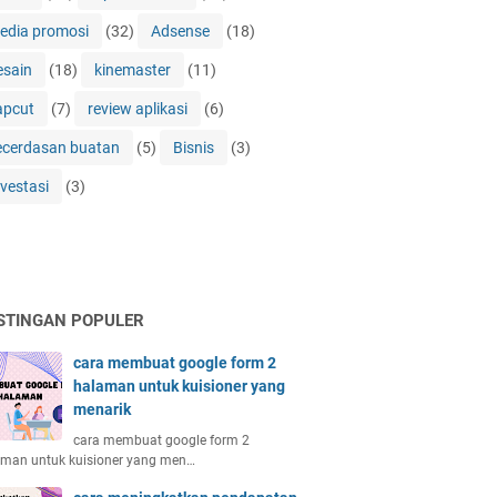
edia promosi
(32)
Adsense
(18)
esain
(18)
kinemaster
(11)
apcut
(7)
review aplikasi
(6)
ecerdasan buatan
(5)
Bisnis
(3)
nvestasi
(3)
STINGAN POPULER
cara membuat google form 2
halaman untuk kuisioner yang
menarik
cara membuat google form 2
aman untuk kuisioner yang men…