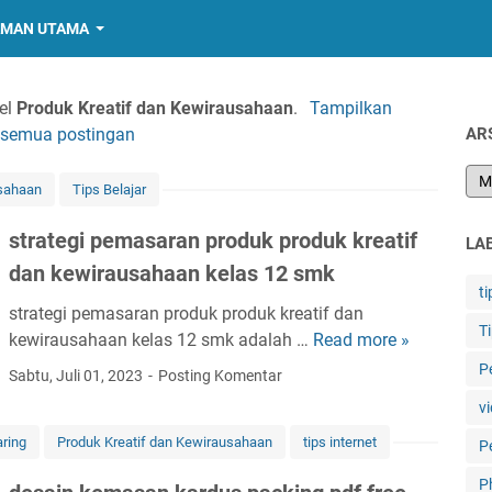
MAN UTAMA
el
Produk Kreatif dan Kewirausahaan
.
Tampilkan
semua postingan
AR
usahaan
Tips Belajar
strategi pemasaran produk produk kreatif
LA
dan kewirausahaan kelas 12 smk
ti
strategi pemasaran produk produk kreatif dan
T
kewirausahaan kelas 12 smk adalah …
Read more »
s
t
P
Sabtu, Juli 01, 2023
Posting Komentar
r
vi
a
ring
Produk Kreatif dan Kewirausahaan
tips internet
t
P
e
P