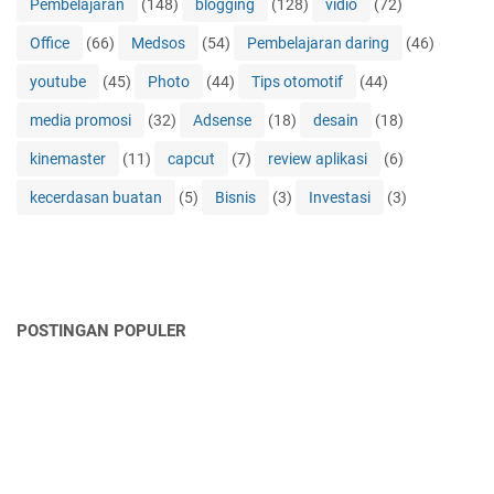
Pembelajaran
(148)
blogging
(128)
vidio
(72)
Office
(66)
Medsos
(54)
Pembelajaran daring
(46)
youtube
(45)
Photo
(44)
Tips otomotif
(44)
media promosi
(32)
Adsense
(18)
desain
(18)
kinemaster
(11)
capcut
(7)
review aplikasi
(6)
kecerdasan buatan
(5)
Bisnis
(3)
Investasi
(3)
POSTINGAN POPULER