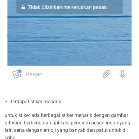
terdapat stiker menarik
untuk stiker ada berbagai stiker menarik dengan gambar
gif yang berbeda dari aplikasi pengirim pesan instanyang
lain serta dengan emoji yang banyak dan patut untuk di
coba