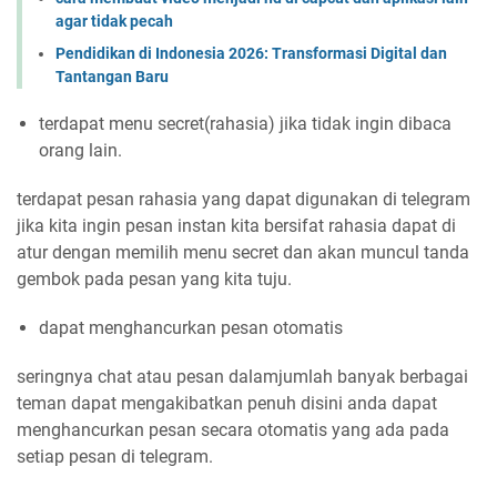
agar tidak pecah
Pendidikan di Indonesia 2026: Transformasi Digital dan
Tantangan Baru
terdapat menu secret(rahasia) jika tidak ingin dibaca
orang lain.
terdapat pesan rahasia yang dapat digunakan di telegram
jika kita ingin pesan instan kita bersifat rahasia dapat di
atur dengan memilih menu secret dan akan muncul tanda
gembok pada pesan yang kita tuju.
dapat menghancurkan pesan otomatis
seringnya chat atau pesan dalamjumlah banyak berbagai
teman dapat mengakibatkan penuh disini anda dapat
menghancurkan pesan secara otomatis yang ada pada
setiap pesan di telegram.