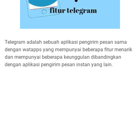
Telegram adalah sebuah aplikasi pengirim pesan sama
dengan watapps yang mempunyai beberapa fitur menarik
dan mempunyai beberapa keunggulan dibandingkan
dengan aplikasi pengirim pesan instan yang lain.