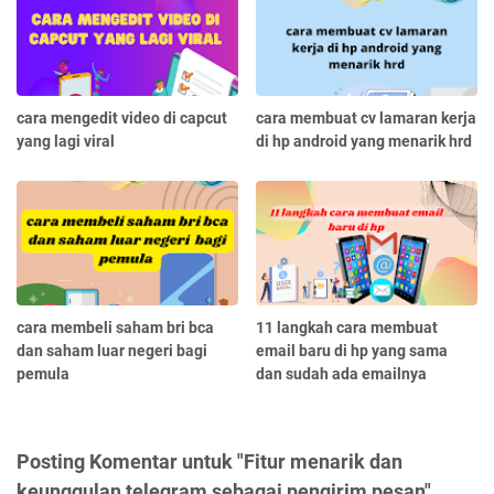
cara mengedit video di capcut
cara membuat cv lamaran kerja
yang lagi viral
di hp android yang menarik hrd
cara membeli saham bri bca
11 langkah cara membuat
dan saham luar negeri bagi
email baru di hp yang sama
pemula
dan sudah ada emailnya
Posting Komentar untuk "Fitur menarik dan
keunggulan telegram sebagai pengirim pesan"