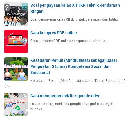
Soal pengayaan kelas XII TKR Teknik Kendaraan
Ringan
Soal pengayaan kelas XII tkr untuk persiapan dan latih…
Cara kompres PDF online
Cara kompres PDF online Kompres adalah mem…
Kesadaran Penuh (Mindfulness) sebagai Dasar
Penguatan 5 (Lima) Kompetensi Sosial dan
Emosional
Kesadaran Penuh (Mindfulness) sebagai Dasar Penguatan 5
(Li…
Cara memperpendek link google drive
cara memperpendek link google drive gratis sering di
gunaka…