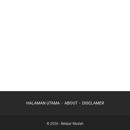
HALAMAN UTAMA
ABOUT
DISCLAMER
© 2026 -
Belajar Mudah