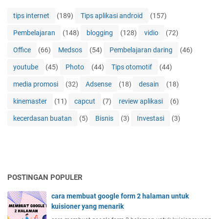
tips internet
(189)
Tips aplikasi android
(157)
Pembelajaran
(148)
blogging
(128)
vidio
(72)
Office
(66)
Medsos
(54)
Pembelajaran daring
(46)
youtube
(45)
Photo
(44)
Tips otomotif
(44)
media promosi
(32)
Adsense
(18)
desain
(18)
kinemaster
(11)
capcut
(7)
review aplikasi
(6)
kecerdasan buatan
(5)
Bisnis
(3)
Investasi
(3)
POSTINGAN POPULER
cara membuat google form 2 halaman untuk
kuisioner yang menarik