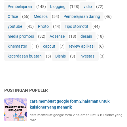
Pembelajaran
(148)
blogging
(128)
vidio
(72)
Office
(66)
Medsos
(54)
Pembelajaran daring
(46)
youtube
(45)
Photo
(44)
Tips otomotif
(44)
media promosi
(32)
Adsense
(18)
desain
(18)
kinemaster
(11)
capcut
(7)
review aplikasi
(6)
kecerdasan buatan
(5)
Bisnis
(3)
Investasi
(3)
POSTINGAN POPULER
cara membuat google form 2 halaman untuk
kuisioner yang menarik
cara membuat google form 2 halaman untuk kuisioner yang
men…