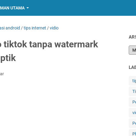
MAN UTAMA
asi android
/
tips internet
/
vidio
AR
 tiktok tanpa watermark
ptik
LA
ar
ti
T
P
vi
P
P