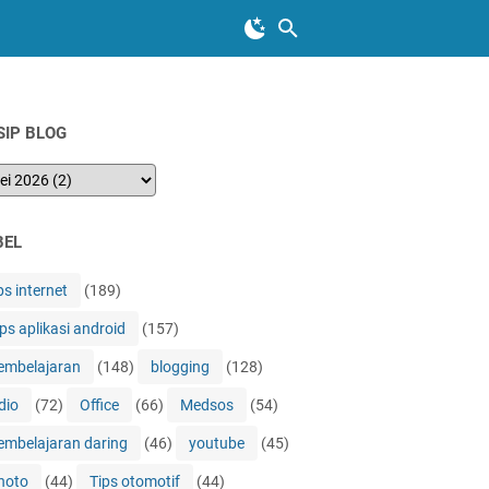
SIP BLOG
BEL
ps internet
(189)
ips aplikasi android
(157)
embelajaran
(148)
blogging
(128)
dio
(72)
Office
(66)
Medsos
(54)
embelajaran daring
(46)
youtube
(45)
hoto
(44)
Tips otomotif
(44)