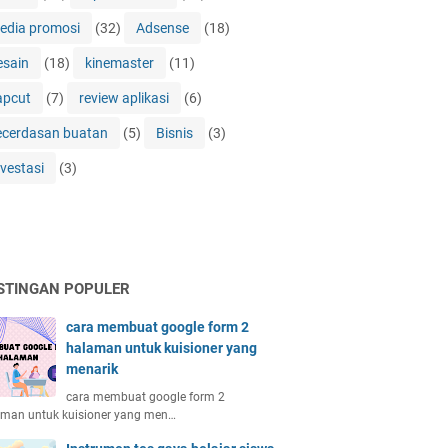
edia promosi
(32)
Adsense
(18)
esain
(18)
kinemaster
(11)
apcut
(7)
review aplikasi
(6)
ecerdasan buatan
(5)
Bisnis
(3)
nvestasi
(3)
STINGAN POPULER
cara membuat google form 2
halaman untuk kuisioner yang
menarik
cara membuat google form 2
aman untuk kuisioner yang men…