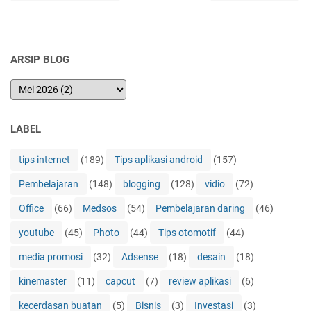
ARSIP BLOG
LABEL
tips internet
(189)
Tips aplikasi android
(157)
Pembelajaran
(148)
blogging
(128)
vidio
(72)
Office
(66)
Medsos
(54)
Pembelajaran daring
(46)
youtube
(45)
Photo
(44)
Tips otomotif
(44)
media promosi
(32)
Adsense
(18)
desain
(18)
kinemaster
(11)
capcut
(7)
review aplikasi
(6)
kecerdasan buatan
(5)
Bisnis
(3)
Investasi
(3)