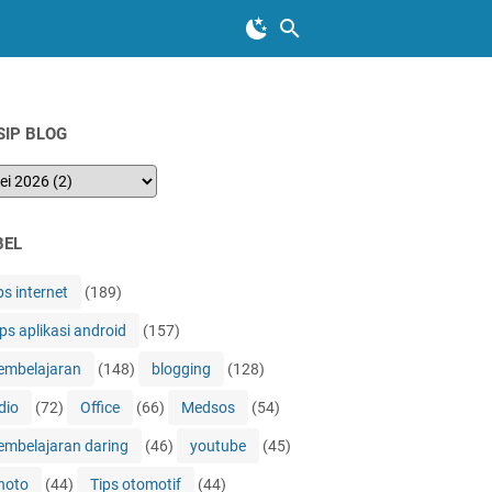
SIP BLOG
BEL
ps internet
(189)
ips aplikasi android
(157)
embelajaran
(148)
blogging
(128)
dio
(72)
Office
(66)
Medsos
(54)
embelajaran daring
(46)
youtube
(45)
hoto
(44)
Tips otomotif
(44)