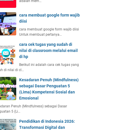
adalah mem…
cara membuat google form wajib
diisi
cara membuat google form wajib diisi
Untuk membuat pertanya…
cara cek tugas yang sudah di
nilai di classroom melalui email
di hp
Berikut ini adalah cara cek tugas yang
h di nilai di cl…
Kesadaran Penuh (Mindfulness)
sebagai Dasar Penguatan 5
(Lima) Kompetensi Sosial dan
Emosional
daran Penuh (Mindfulness) sebagai Dasar
uatan 5 (Li…
Pendidikan di Indonesia 2026:
Transformasi Digital dan