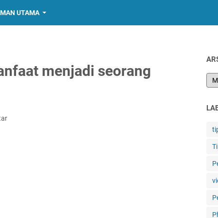
MAN UTAMA
AR
nfaat menjadi seorang
LA
tar
ti
T
P
vi
P
P