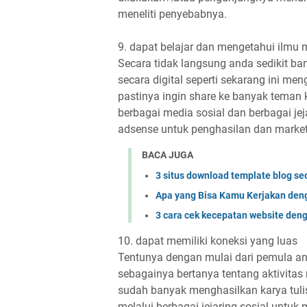
meneliti penyebabnya.
9. dapat belajar dan mengetahui ilmu
Secara tidak langsung anda sedikit b
secara digital seperti sekarang ini me
pastinya ingin share ke banyak teman 
berbagai media sosial dan berbagai je
adsense untuk penghasilan dan market
BACA JUGA
3 situs download template blog seo
Apa yang Bisa Kamu Kerjakan de
3 cara cek kecepatan website den
10. dapat memiliki koneksi yang luas
Tentunya dengan mulai dari pemula a
sebagainya bertanya tentang aktivitas
sudah banyak menghasilkan karya tul
melalui berbagai jejaring sosial unt