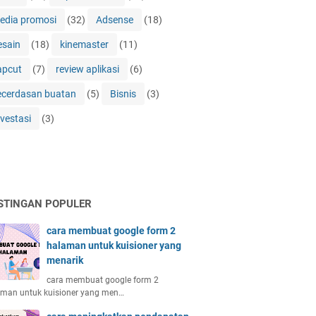
edia promosi
(32)
Adsense
(18)
esain
(18)
kinemaster
(11)
apcut
(7)
review aplikasi
(6)
ecerdasan buatan
(5)
Bisnis
(3)
nvestasi
(3)
STINGAN POPULER
cara membuat google form 2
halaman untuk kuisioner yang
menarik
cara membuat google form 2
aman untuk kuisioner yang men…