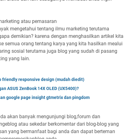
 marketing atau pemasaran
anyak mengetahui tentang ilmu marketing terutama
ngapa demikian? karena dengan menghasilkan artikel kita
ke semua orang tentang karya yang kita hasilkan mealui
jaring sosial terutama juga blog yang sudah di pasang
ing yang lain.
 friendly responsive design (mudah diedit)
ngan ASUS ZenBook 14X OLED (UX5400)?
gan google page insight gtmetrix dan pingdom
nda akan banyak mengunjungi blog,forum dan
 ngeblog atau sekedar berkomentar dari blog-blog yang
isan yang bermanfaat bagi anda dan dapat berteman
uk mempromosikanblog anda.