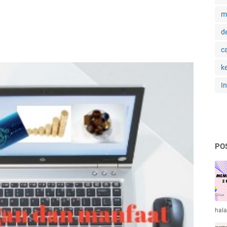
m
d
c
k
I
PO
hal