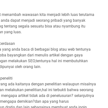
t menambah wawasan kita menjadi lebih luas terutama
nda dapat menjadi seorang pribadi yang banyak
ng tentang segala sesuatu bisa atau nyambung itu
n yang luas.
cerdasan
ta yang anda baca di berbagai blog atau web tentunya
 coba bayangkan dari menulis artikel dengan gaya
ngan melakukan SEO,tentunya hal ini membutuhkan
ipunyai oleh orang lain.
peneliti
 yang ada kaitanya dengan penelitian walaupun misalnya
n melakukan penelitian,hal ini terbukti bahwa seorang
h mengapa artikel tidak ada di penelusuran? selanjutnya
a?,mengapa demikian?dan apa yang harus
n dratis dan lain sebagainya membuat anda ingin