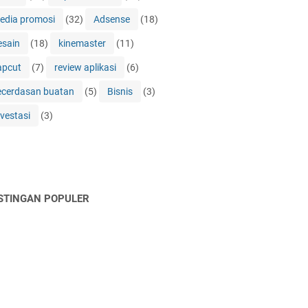
edia promosi
(32)
Adsense
(18)
esain
(18)
kinemaster
(11)
apcut
(7)
review aplikasi
(6)
ecerdasan buatan
(5)
Bisnis
(3)
nvestasi
(3)
STINGAN POPULER