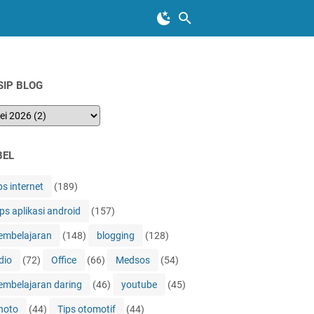
SIP BLOG
BEL
ps internet
(189)
ips aplikasi android
(157)
embelajaran
(148)
blogging
(128)
dio
(72)
Office
(66)
Medsos
(54)
embelajaran daring
(46)
youtube
(45)
hoto
(44)
Tips otomotif
(44)