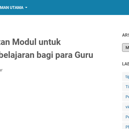
MAN UTAMA
AR
an Modul untuk
lajaran bagi para Guru
LA
ar
ti
T
P
vi
P
P