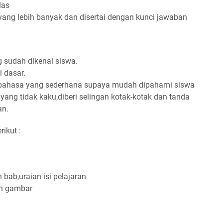
las
 yang lebih banyak dan disertai dengan kunci jawaban
g sudah dikenal siswa.
 dasar.
bahasa yang sederhana supaya mudah dipahami siswa
yang tidak kaku,diberi selingan kotak-kotak dan tanda
an.
ikut :
n bab,uraian isi pelajaran
an gambar