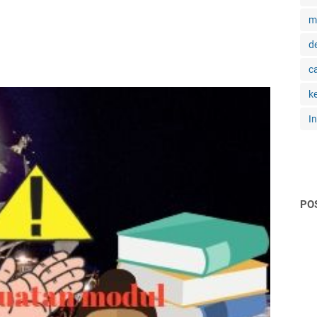
m
d
c
k
I
PO