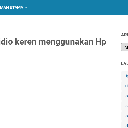
MAN UTAMA
AR
 vidio keren menggunakan Hp
r
LA
ti
T
P
vi
P
P