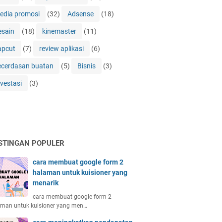
edia promosi
(32)
Adsense
(18)
esain
(18)
kinemaster
(11)
apcut
(7)
review aplikasi
(6)
ecerdasan buatan
(5)
Bisnis
(3)
nvestasi
(3)
STINGAN POPULER
cara membuat google form 2
halaman untuk kuisioner yang
menarik
cara membuat google form 2
aman untuk kuisioner yang men…