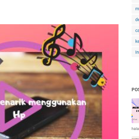
m
d
c
k
I
PO
hal