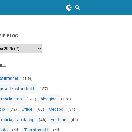
SIP BLOG
BEL
ps internet
(189)
ips aplikasi android
(157)
embelajaran
(148)
blogging
(128)
dio
(72)
Office
(66)
Medsos
(54)
embelajaran daring
(46)
youtube
(45)
hoto
(44)
Tips otomotif
(44)