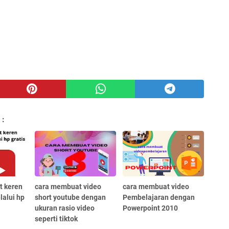
 :
t keren
cara membuat video
cara membuat video
lalui hp
short youtube dengan
Pembelajaran dengan
ukuran rasio video
Powerpoint 2010
seperti tiktok