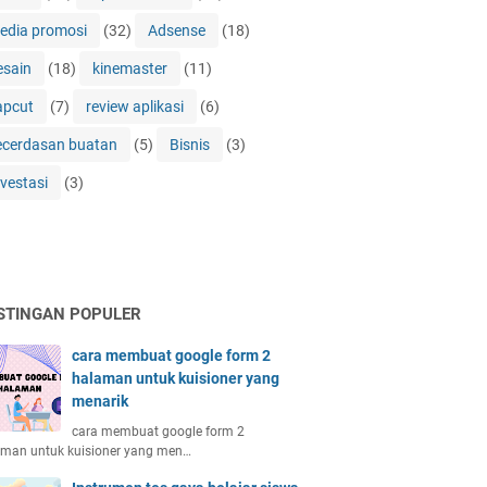
edia promosi
(32)
Adsense
(18)
esain
(18)
kinemaster
(11)
apcut
(7)
review aplikasi
(6)
ecerdasan buatan
(5)
Bisnis
(3)
nvestasi
(3)
STINGAN POPULER
cara membuat google form 2
halaman untuk kuisioner yang
menarik
cara membuat google form 2
aman untuk kuisioner yang men…