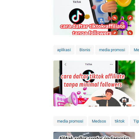
aplikasi
Bisnis
media promosi
Me
media promosi
Medsos
tiktok
Tip