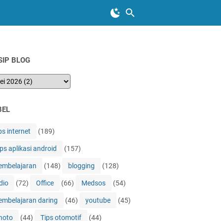
SIP BLOG
BEL
ps internet
(189)
ips aplikasi android
(157)
embelajaran
(148)
blogging
(128)
dio
(72)
Office
(66)
Medsos
(54)
embelajaran daring
(46)
youtube
(45)
hoto
(44)
Tips otomotif
(44)