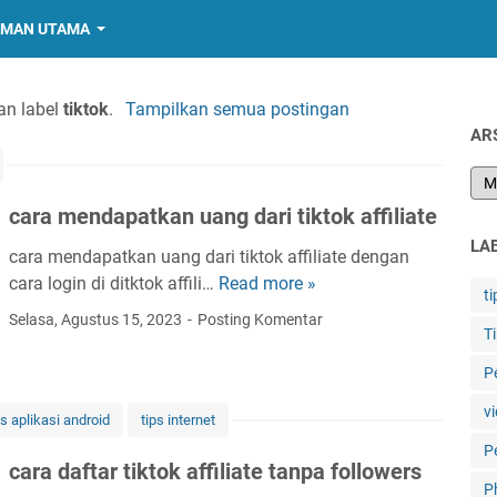
MAN UTAMA
an label
tiktok
.
Tampilkan semua postingan
AR
cara mendapatkan uang dari tiktok affiliate
LA
cara mendapatkan uang dari tiktok affiliate dengan
cara login di ditktok affili…
Read more »
c
ti
a
Selasa, Agustus 15, 2023
Posting Komentar
T
r
a
P
m
vi
e
s aplikasi android
tips internet
n
P
cara daftar tiktok affiliate tanpa followers
d
P