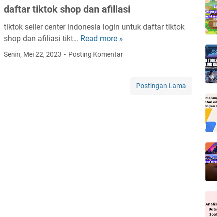
o
daftar tiktok shop dan afiliasi
t
i
k
a
l
tiktok seller center indonesia login untuk daftar tiktok
a
r
i
shop dan afiliasi tikt…
Read more »
ff
t
t
a
i
i
Senin, Mei 22, 2023
Posting Komentar
i
t
l
k
k
e
i
t
t
t
a
o
Postingan Lama
o
a
t
k
k
n
e
s
a
p
e
ff
a
l
i
f
l
l
o
e
i
l
r
a
l
c
t
o
e
e
w
n
t
e
t