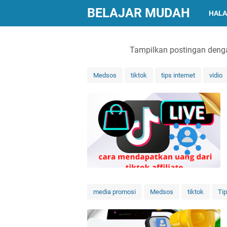
BELAJAR MUDAH
HALA
Tampilkan postingan deng
Medsos
tiktok
tips internet
vidio
media promosi
Medsos
tiktok
Tip