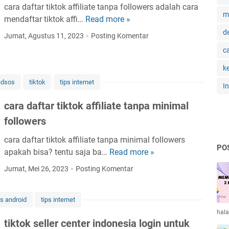
a
cara daftar tiktok affiliate tanpa followers adalah cara
p
m
mendaftar tiktok affi…
Read more »
c
a
a
d
Jumat, Agustus 11, 2023
Posting Komentar
t
r
k
c
a
a
k
d
n
a
dsos
tiktok
tips internet
u
I
f
a
cara daftar tiktok affiliate tanpa minimal
t
n
a
followers
g
r
d
cara daftar tiktok affiliate tanpa minimal followers
t
a
PO
apakah bisa? tentu saja ba…
Read more »
c
i
r
a
k
Jumat, Mei 26, 2023
Posting Komentar
i
r
t
t
a
o
i
s android
tips internet
d
k
k
hal
a
a
t
tiktok seller center indonesia login untuk
f
ff